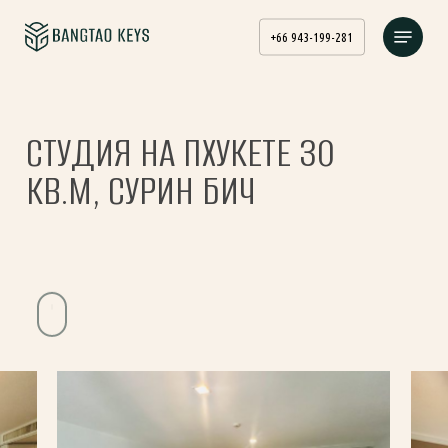
Skip
Menu
to
+66 943-199-281
main
content
СТУДИЯ НА ПХУКЕТЕ 30
КВ.М, СУРИН БИЧ
Navigate
to
the