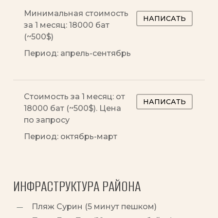
Минимальная стоимость
НАПИСАТЬ
за 1 месяц: 18000 бат
(~500$)
Период: апрель-сентябрь
CLOSE
CLOSE
CLOSE
CLOSE
CLOSE
CLOSE
CLOSE
CLOSE
CLOSE
CLOSE
CLOSE
Стоимость за 1 месяц: от
НАПИСАТЬ
18000 бат (~500$). Цена
по запросу
Период: октябрь-март
ИНФРАСТРУКТУРА РАЙОНА
Пляж Сурин (5 минут пешком)