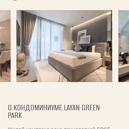
to
the
next
section
О КОНДОМИНИУМЕ LAYAN GREEN
PARK